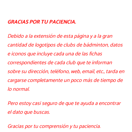
GRACIAS POR TU PACIENCIA.
Debido a la extensión de esta página y a la gran
cantidad de logotipos de clubs de bádminton, datos
e iconos que incluye cada una de las fichas
correspondientes de cada club que te informan
sobre su dirección, teléfono, web, email, etc., tarda en
cargarse completamente un poco más de tiempo de
lo normal.
Pero estoy casi seguro de que te ayuda a encontrar
el dato que buscas.
Gracias por tu comprensión y tu paciencia.