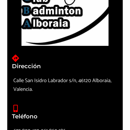
Dirección
Calle San Isidro Labrador s/n, 46120 Alboraia,
Valencia.
Teléfono