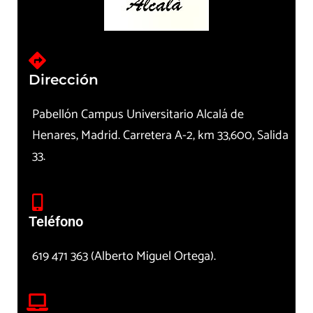
Dirección
Pabellón Campus Universitario Alcalá de
Henares, Madrid. Carretera A-2, km 33,600, Salida
33.
Teléfono
619 471 363 (Alberto Miguel Ortega).