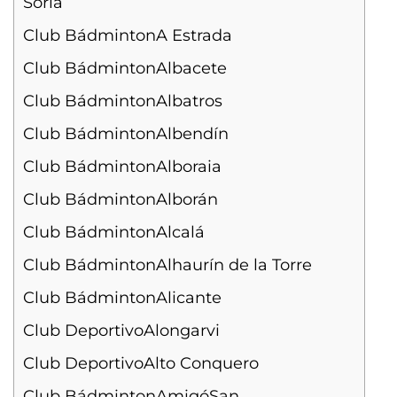
Soria
Club BádmintonA Estrada
Club BádmintonAlbacete
Club BádmintonAlbatros
Club BádmintonAlbendín
Club BádmintonAlboraia
Club BádmintonAlborán
Club BádmintonAlcalá
Club BádmintonAlhaurín de la Torre
Club BádmintonAlicante
Club DeportivoAlongarvi
Club DeportivoAlto Conquero
Club BádmintonAmigóSan