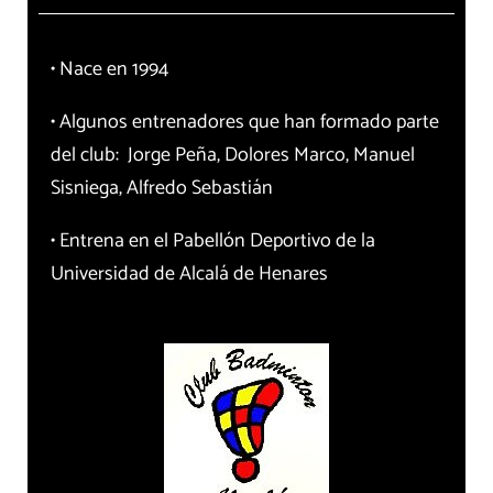
• Nace en 1994
• Algunos entrenadores que han formado parte
del club: Jorge Peña, Dolores Marco, Manuel
Sisniega, Alfredo Sebastián
•
Entrena en el Pabellón Deportivo de la
Universidad de Alcalá de Henares