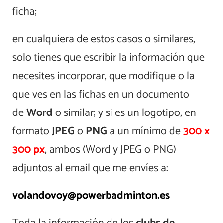
ficha;
en cualquiera de estos casos o similares,
solo tienes que escribir la información que
necesites incorporar, que modifique o la
que ves en las fichas en un documento
de
Word
o similar; y si es un logotipo, en
formato
JPEG
o
PNG
a un mínimo de
300 x
300
px
, ambos (Word y JPEG o PNG)
adjuntos al email que me envíes a:
volandovoy@powerbadminton.es
Toda la información de los
clubs de