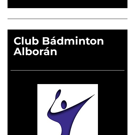
Club Bádminton
Alborán