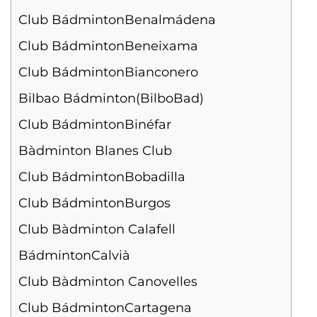
Club BádmintonBenalmádena
Club BádmintonBeneixama
Club BádmintonBianconero
Bilbao Bádminton(BilboBad)
Club BádmintonBinéfar
Bàdminton Blanes Club
Club BádmintonBobadilla
Club BádmintonBurgos
Club Bàdminton Calafell
BádmintonCalvià
Club Bàdminton Canovelles
Club BádmintonCartagena