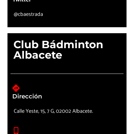
@cbaestrada
Club Bádminton
Albacete
Dirección
Calle Yeste, 15, 7 G, 02002 Albacete.