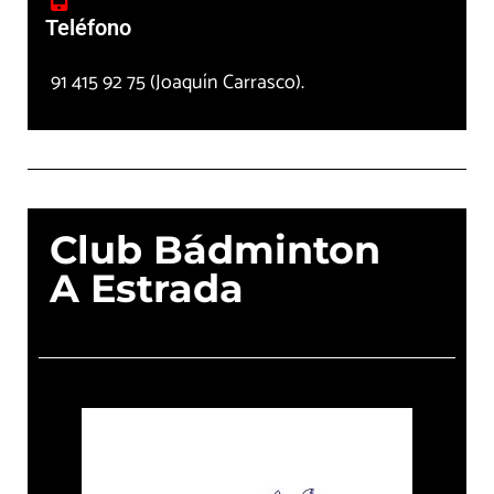
Teléfono
91 415 92 75 (Joaquín Carrasco).
Club Bádminton
A Estrada