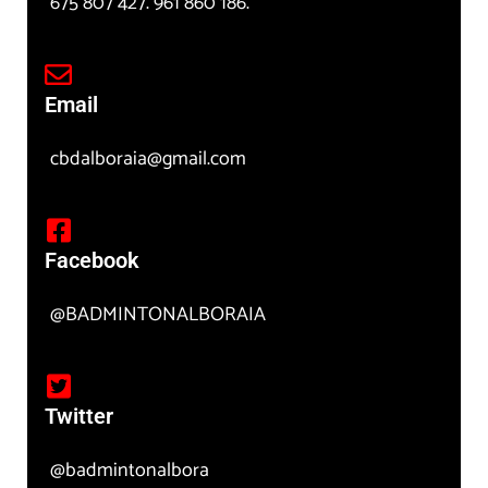
675 807 427. 961 860 186.
Email
cbdalboraia@gmail.com
Facebook
@BADMINTONALBORAIA
Twitter
@badmintonalbora