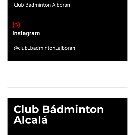
Club Bádminton Alborán
Instagram
@club_badminton_alboran
Club Bádminton
Alcalá