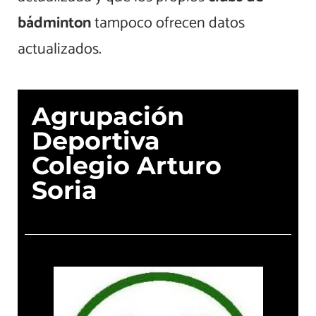
bádminton
tampoco ofrecen datos
actualizados.
Agrupación
Deportiva
Colegio Arturo
Soria