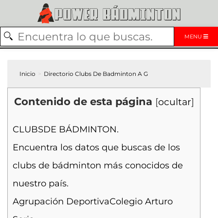
MENU
Inicio
Directorio Clubs De Badminton A G
Contenido de esta página
[
ocultar
]
CLUBSDE BÁDMINTON.
Encuentra los datos que buscas de los
clubs de bádminton más conocidos de
nuestro país.
Agrupación DeportivaColegio Arturo