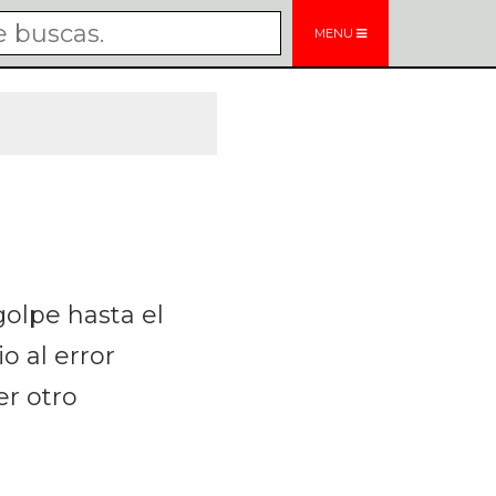
MENU
golpe hasta el
o al error
er otro