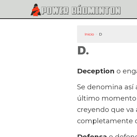
Inicio
D
D.
Deception
o eng
Se denomina así a
último momento o 
creyendo que va a
completamente d
Defensa
o defen